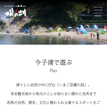
ホーム
お料理
客 室
今子浦で遊ぶ
施設案内
Play
交通アクセス
清々しい自然の中に佇む「いまご荘櫂の詩」。
今子浦で遊ぶ
有名観光地から地元の人しか知らない隠れた名所まで
但馬の自然、歴史、文化に触れられる様々なスポットをご
ぐるり散策ガイド