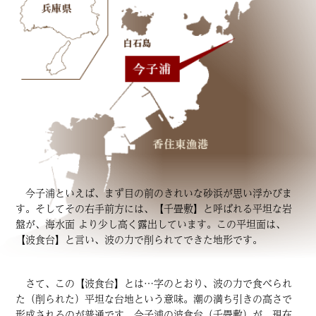
今子浦といえば、まず目の前のきれいな砂浜が思い浮かびま
す。そしてその右手前方には、【千畳敷】と呼ばれる平坦な岩
盤が、海水面 より少し高く露出しています。この平坦面は、
【波食台】と言い、波の力で削られてできた地形です。
さて、この【波食台】とは…字のとおり、波の力で食べられ
た（削られた）平坦な台地という意味。潮の満ち引きの高さで
形成されるのが普通です。今子浦の波食台（千畳敷）が、現在