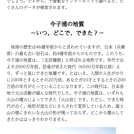
でしょう。ですから、千畳敷をインターネットで調べると、た
くさんのデータが検索されます。
今子浦の地質
−いつ、どこで、できた？−
地球の歴史は46億年前からと言われていますが、日本（兵庫
県）の最も古い岩石は、約4億年前からのものです。このうち、
今子浦の地質は、「北但層群」と呼ばれる地形です。年代でお
よそ2000万年前、恐竜が栄えた時代（6500万年前以前）よ
り、ずっと後にできた地層です。とはいえ、人間の人生がかり
に100年とするとその20万倍、あなたが10才とするとその200
万倍の年月がたっていることになります。この時代は、日本各
地で火山活動が盛んな時代でした。今子浦の地質は、いずれも
火山の噴火によってできた「火山岩」です。ただし、できた時
代が古く、地形が波などにさらされて変形しているため、富士
山の様にきれいな火山の形が残っておらず、どこから噴火して
きたかははっきりわかりません。