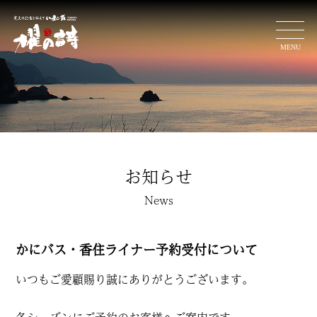
ホーム
お料理
客 室
お知らせ
施設案内
News
交通アクセス
かにバス・香住ライナー予約受付について
今子浦で遊ぶ
いつもご愛顧賜り誠にありがとうございます。
ぐるり散策ガイド